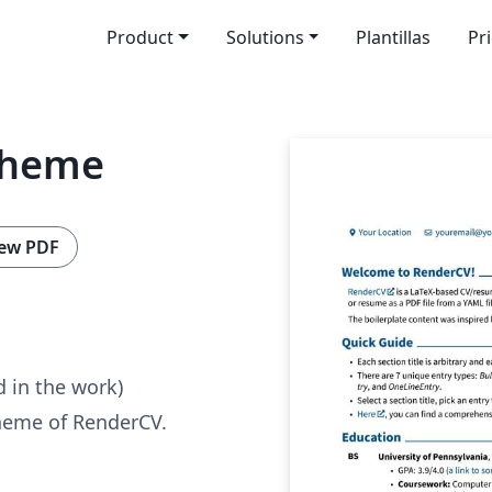
Product
Solutions
Plantillas
Pr
Theme
ew PDF
d in the work)
heme of RenderCV.