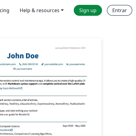
icing
Help & resources
Sign up
Entrar