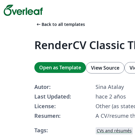
arrow_left_alt
Back to all templates
RenderCV Classic 
Open as Template
View Source
Vi
Autor:
Sina Atalay
Last Updated:
hace 2 años
License:
Other (as state
Resumen:
A CV/resume t
Tags:
CVs and résumés