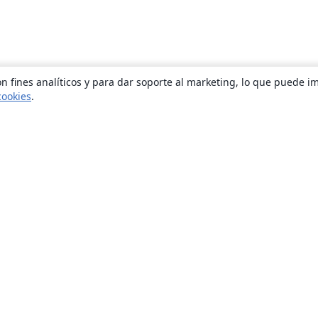
n fines analíticos y para dar soporte al marketing, lo que puede i
cookies
.
Quiénes somos
About us
Empleo
Blog