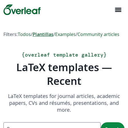
menu
Filters:
Todos
/
Plantillas
/
Examples
/
Community articles
{
overleaf template gallery
}
LaTeX templates —
Recent
LaTeX templates for journal articles, academic
papers, CVs and résumés, presentations, and
more.
Search