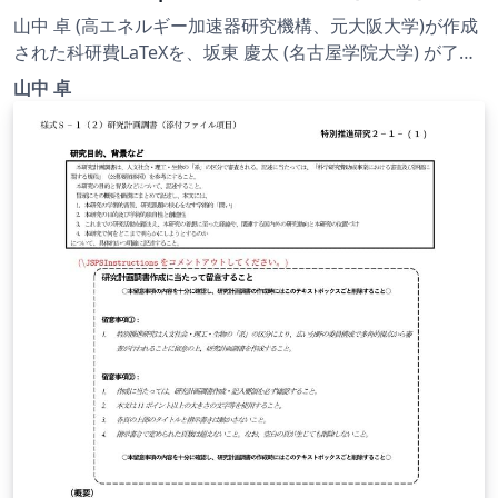
英語版 | 2024.04.12
山中 卓 (高エネルギー加速器研究機構、元大阪大学)が作成
された科研費LaTeXを、坂東 慶太 (名古屋学院大学) が了承
を得てテンプレート登録しています。 詳細はこちら↓をご
山中 卓
確認ください。 http://osksn2.hep.sci.osaka-
u.ac.jp/~taku/kakenhiLaTeX/