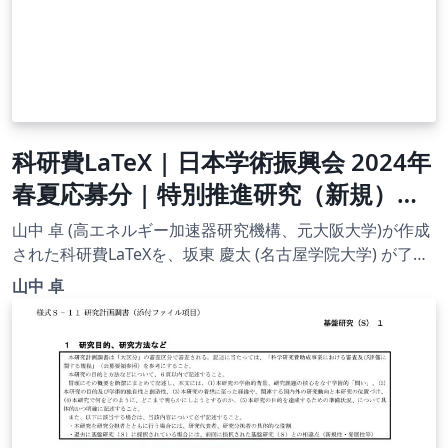
科研費LaTeX | 日本学術振興会 2024年
春夏応募分 | 特別推進研究（新規）・
日本語版その２ | 2024.04.12
山中 卓 (高エネルギー加速器研究機構、元大阪大学)が作成
された科研費LaTeXを、坂東 慶太 (名古屋学院大学) が了承
を得てテンプレート登録しています。 詳細はこちら↓をご
山中 卓
確認ください。 http://osksn2.hep.sci.osaka-
u.ac.jp/~taku/kakenhiLaTeX/