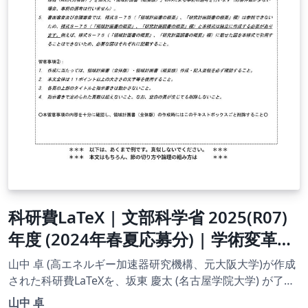
科研費LaTeX | 文部科学省 2025(R07)
年度 (2024年春夏応募分) | 学術変革領
域研究 | 学術変革領域研究(B) (領域計
山中 卓 (高エネルギー加速器研究機構、元大阪大学)が作成
画書（全体版)) | 2024.04.12
された科研費LaTeXを、坂東 慶太 (名古屋学院大学) が了承
を得てテンプレート登録しています。 詳細はこちら↓をご
山中 卓