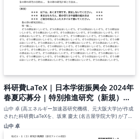
科研費LaTeX | 日本学術振興会 2024年
春夏応募分 | 特別推進研究（新規）・
日本語版その１ | 2024.04.12
山中 卓 (高エネルギー加速器研究機構、元大阪大学)が作成
された科研費LaTeXを、坂東 慶太 (名古屋学院大学) が了承
を得てテンプレート登録しています。 詳細はこちら↓をご
山中 卓
確認ください。 http://osksn2.hep.sci.osaka-
u.ac.jp/~taku/kakenhiLaTeX/