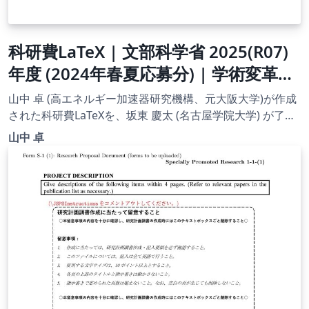
科研費LaTeX | 文部科学省 2025(R07)
年度 (2024年春夏応募分) | 学術変革領
域研究 | 学術変革領域研究(B) (計画研
山中 卓 (高エネルギー加速器研究機構、元大阪大学)が作成
究) | 2024.04.12
された科研費LaTeXを、坂東 慶太 (名古屋学院大学) が了承
を得てテンプレート登録しています。 詳細はこちら↓をご
山中 卓
確認ください。 http://osksn2.hep.sci.osaka-
u.ac.jp/~taku/kakenhiLaTeX/