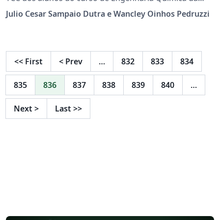
Universidade Federal de Espírito Santo (UFES), de
Julio Cesar Sampaio Dutra e Wancley Oinhos Pedruzzi
acordo com as normas da ABNT. Sugestões para
correções são bem-vindas.
<<
First
<
Prev
…
832
833
834
835
836
837
838
839
840
…
Next
>
Last
>>