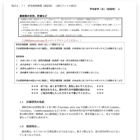
確認ください。 http://osksn2.hep.sci.osaka-
u.ac.jp/~taku/kakenhiLaTeX/