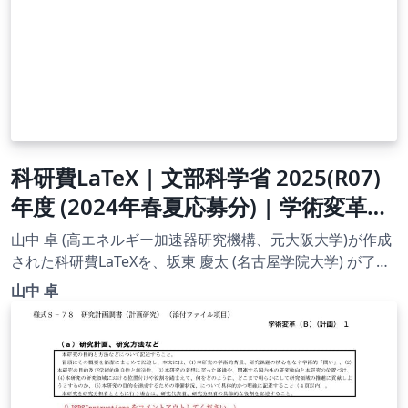
科研費LaTeX | 文部科学省 2025(R07)
年度 (2024年春夏応募分) | 学術変革領
域研究 | 学術変革領域研究(B) (総括班)
山中 卓 (高エネルギー加速器研究機構、元大阪大学)が作成
| 2024.04.12
された科研費LaTeXを、坂東 慶太 (名古屋学院大学) が了承
を得てテンプレート登録しています。 詳細はこちら↓をご
山中 卓
確認ください。 http://osksn2.hep.sci.osaka-
u.ac.jp/~taku/kakenhiLaTeX/