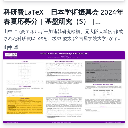
科研費LaTeX | 日本学術振興会 2024年
春夏応募分 | 基盤研究（S） |
2024.04.12
山中 卓 (高エネルギー加速器研究機構、元大阪大学)が作成
された科研費LaTeXを、坂東 慶太 (名古屋学院大学) が了承
を得てテンプレート登録しています。 詳細はこちら↓をご
山中 卓
確認ください。 http://osksn2.hep.sci.osaka-
u.ac.jp/~taku/kakenhiLaTeX/