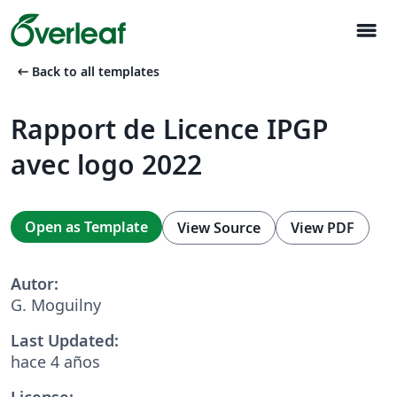
menu
arrow_left_alt
Back to all templates
Rapport de Licence IPGP
avec logo 2022
Open as Template
View Source
View PDF
Autor:
G. Moguilny
Last Updated:
hace 4 años
License: