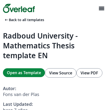
menu
arrow_left_alt
Back to all templates
Radboud University -
Mathematics Thesis
template EN
Open as Template
View Source
View PDF
Autor:
Fons van der Plas
Last Updated:
hace 7 años