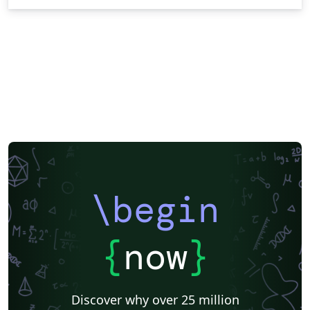
\begin
{
now
}
Discover why over 25 million