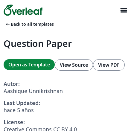
menu
arrow_left_alt
Back to all templates
Question Paper
Open as Template
View Source
View PDF
Autor:
Aashique Unnikrishnan
Last Updated:
hace 5 años
License:
Creative Commons CC BY 4.0