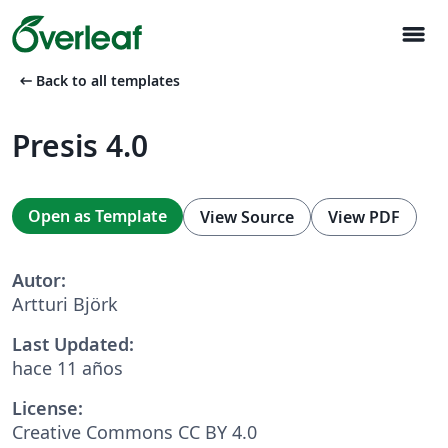
menu
arrow_left_alt
Back to all templates
Presis 4.0
Open as Template
View Source
View PDF
Autor:
Artturi Björk
Last Updated:
hace 11 años
License:
Creative Commons CC BY 4.0