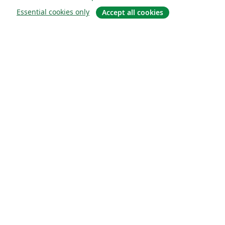
Essential cookies only
Accept all cookies
Quiénes somos
About us
Empleo
Blog
Solutions
For business
For universities