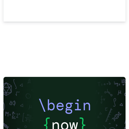
\begin
{
now
}