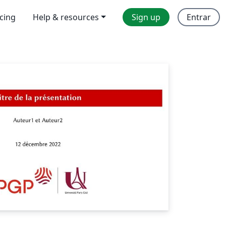
icing
Help & resources
Sign up
Entrar