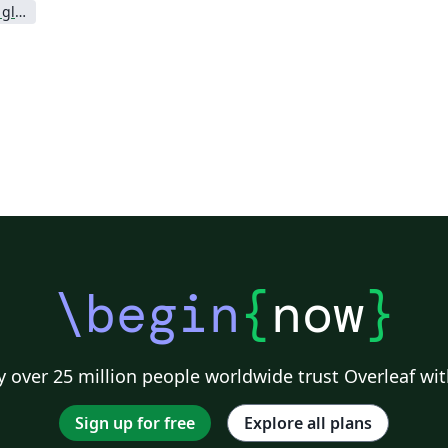
Institut de physique du globe de Paris
\begin
{
now
}
 over 25 million people worldwide trust Overleaf wit
Sign up for free
Explore all plans