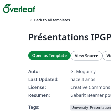
arrow_left_alt
Back to all templates
Présentations IPG
Open as Template
View Source
Vi
Autor:
G. Moguilny
Last Updated:
hace 4 años
License:
Creative Commons 
Resumen:
Gabarit Beamer pou
Tags:
University
Presentation