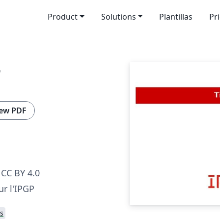
Product
Solutions
Plantillas
Pr
P
ew PDF
CC BY 4.0
r l'IPGP
s