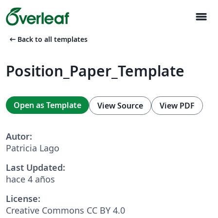
menu
arrow_left_alt
Back to all templates
Position_Paper_Template
Open as Template
View Source
View PDF
Autor:
Patricia Lago
Last Updated:
hace 4 años
License:
Creative Commons CC BY 4.0