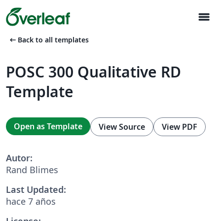
menu
arrow_left_alt
Back to all templates
POSC 300 Qualitative RD
Template
Open as Template
View Source
View PDF
Autor:
Rand Blimes
Last Updated:
hace 7 años
License: