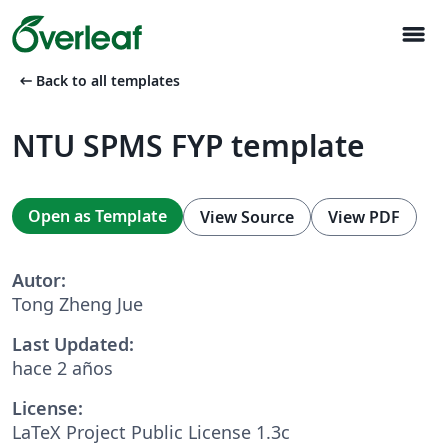
menu
arrow_left_alt
Back to all templates
NTU SPMS FYP template
Open as Template
View Source
View PDF
Autor:
Tong Zheng Jue
Last Updated:
hace 2 años
License:
LaTeX Project Public License 1.3c