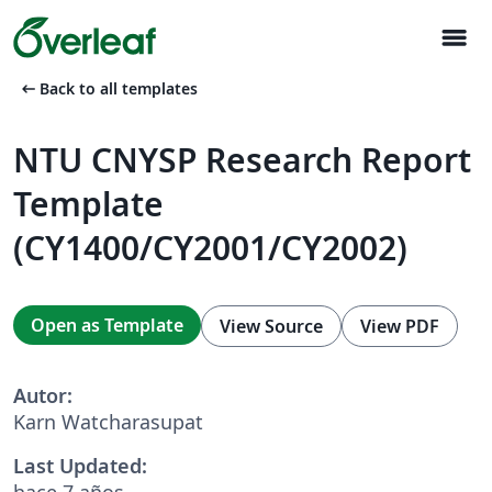
menu
arrow_left_alt
Back to all templates
NTU CNYSP Research Report
Template
(CY1400/CY2001/CY2002)
Open as Template
View Source
View PDF
Autor:
Karn Watcharasupat
Last Updated:
hace 7 años