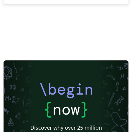
\begin
{
now
}
Discover why over 25 million