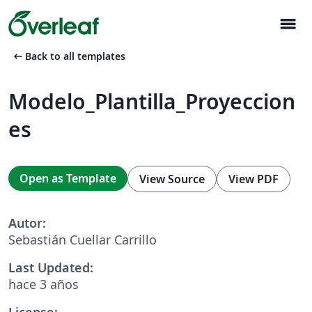
menu
arrow_left_alt
Back to all templates
Modelo_Plantilla_Proyeccion
es
Open as Template
View Source
View PDF
Autor:
Sebastián Cuellar Carrillo
Last Updated:
hace 3 años
License: