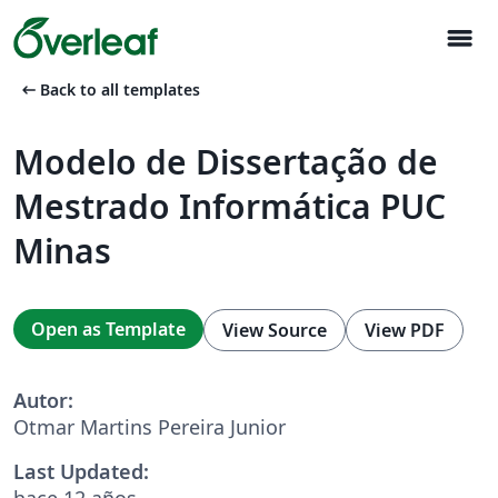
menu
arrow_left_alt
Back to all templates
Modelo de Dissertação de
Mestrado Informática PUC
Minas
Open as Template
View Source
View PDF
Autor:
Otmar Martins Pereira Junior
Last Updated:
hace 12 años