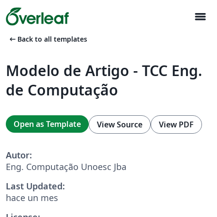
menu
arrow_left_alt
Back to all templates
Modelo de Artigo - TCC Eng.
de Computação
Open as Template
View Source
View PDF
Autor:
Eng. Computação Unoesc Jba
Last Updated:
hace un mes
License: