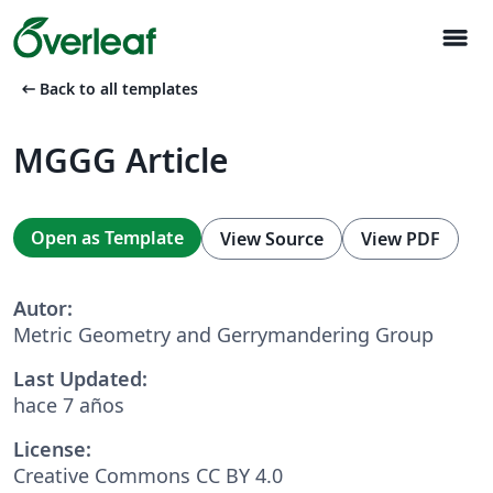
menu
arrow_left_alt
Back to all templates
MGGG Article
Open as Template
View Source
View PDF
Autor:
Metric Geometry and Gerrymandering Group
Last Updated:
hace 7 años
License:
Creative Commons CC BY 4.0