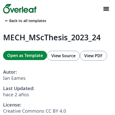
menu
arrow_left_alt
Back to all templates
MECH_MScThesis_2023_24
Open as Template
View Source
View PDF
Autor:
Ian Eames
Last Updated:
hace 2 años
License:
Creative Commons CC BY 4.0