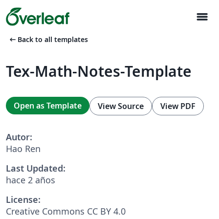
menu
arrow_left_alt
Back to all templates
Tex-Math-Notes-Template
Open as Template
View Source
View PDF
Autor:
Hao Ren
Last Updated:
hace 2 años
License:
Creative Commons CC BY 4.0