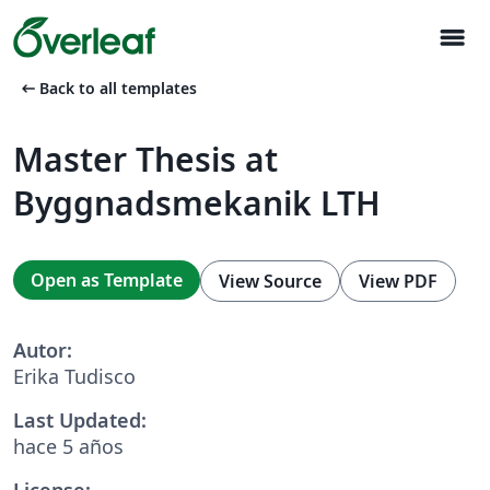
menu
arrow_left_alt
Back to all templates
Master Thesis at
Byggnadsmekanik LTH
Open as Template
View Source
View PDF
Autor:
Erika Tudisco
Last Updated:
hace 5 años
License: