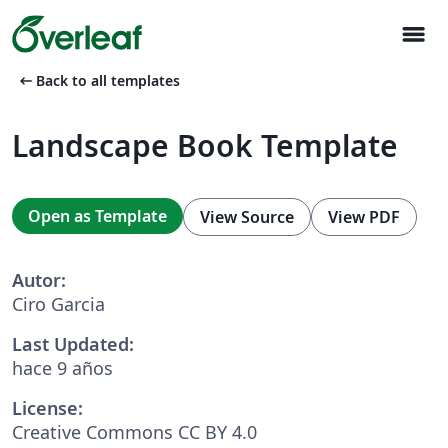
menu
arrow_left_alt
Back to all templates
Landscape Book Template
Open as Template
View Source
View PDF
Autor:
Ciro Garcia
Last Updated:
hace 9 años
License:
Creative Commons CC BY 4.0