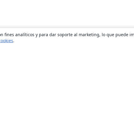
n fines analíticos y para dar soporte al marketing, lo que puede i
cookies
.
Quiénes somos
About us
Empleo
Blog