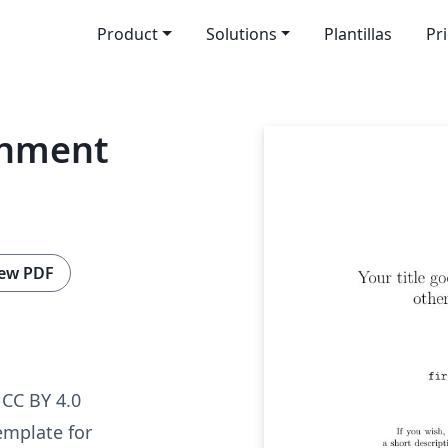
Product
Solutions
Plantillas
Pr
gnment
ew PDF
CC BY 4.0
emplate for