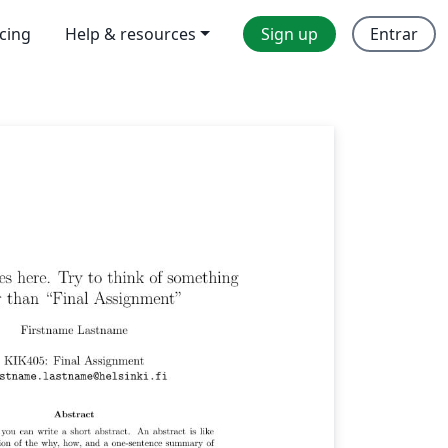
icing
Help & resources
Sign up
Entrar