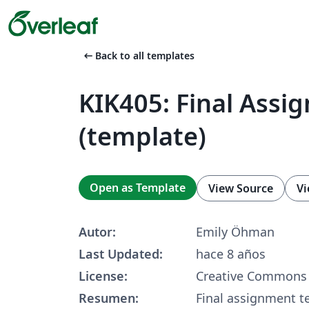
arrow_left_alt
Back to all templates
KIK405: Final Assi
(template)
Open as Template
View Source
Vi
Autor:
Emily Öhman
Last Updated:
hace 8 años
License:
Creative Commons 
Resumen:
Final assignment t