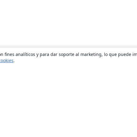
n fines analíticos y para dar soporte al marketing, lo que puede i
cookies
.
Quiénes somos
About us
Empleo