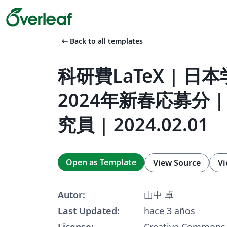
arrow_left_alt
Back to all templates
科研費LaTeX | 日
2024年新春応募分 
究員 | 2024.02.01
Open as Template
View Source
Vi
Autor:
山中 卓
Last Updated:
hace 3 años
License:
Creative Commons 