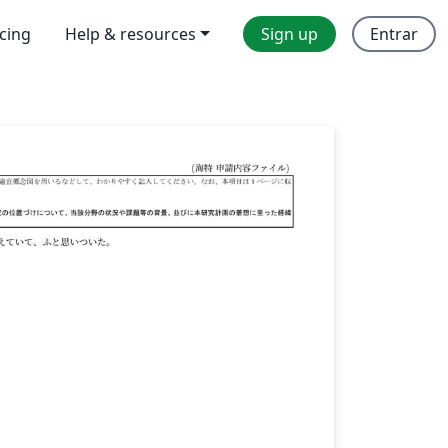
icing
Help & resources
Sign up
Entrar