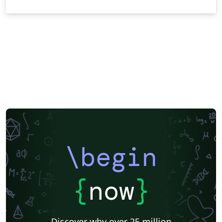
\begin
{
now
}
Discover why over 25 million