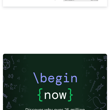
\begin
{
now
}
Discover why over 25 million