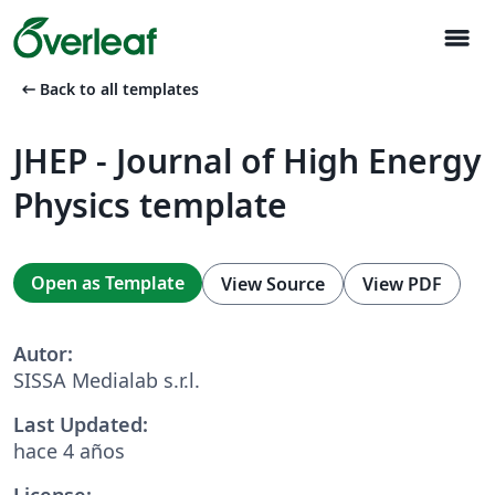
menu
arrow_left_alt
Back to all templates
JHEP - Journal of High Energy
Physics template
Open as Template
View Source
View PDF
Autor:
SISSA Medialab s.r.l.
Last Updated:
hace 4 años
License: