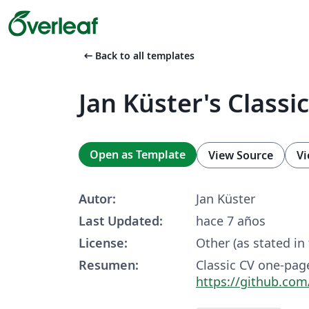
arrow_left_alt
Back to all templates
Jan Küster's Classi
Open as Template
View Source
Vi
Autor:
Jan Küster
Last Updated:
hace 7 años
License:
Other (as stated in
Resumen:
Classic CV one-pag
https://github.com