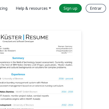
icing
Help & resources
Sign up
Entrar