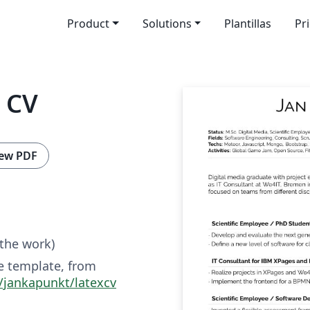
Product
Solutions
Plantillas
Pr
c CV
ew PDF
 the work)
e template, from
/jankapunkt/latexcv