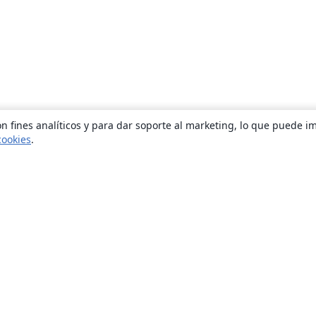
n fines analíticos y para dar soporte al marketing, lo que puede i
cookies
.
Quiénes somos
About us
Empleo