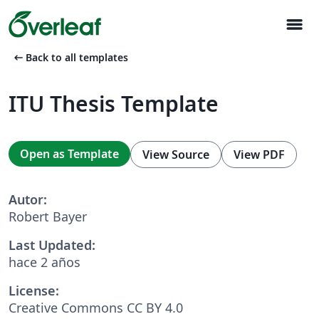
menu
arrow_left_alt
Back to all templates
ITU Thesis Template
Open as Template
View Source
View PDF
Autor:
Robert Bayer
Last Updated:
hace 2 años
License:
Creative Commons CC BY 4.0