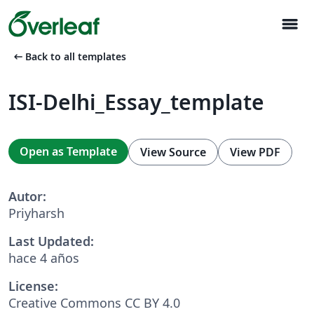
menu
arrow_left_alt
Back to all templates
ISI-Delhi_Essay_template
Open as Template
View Source
View PDF
Autor:
Priyharsh
Last Updated:
hace 4 años
License:
Creative Commons CC BY 4.0