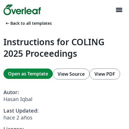
menu
arrow_left_alt
Back to all templates
Instructions for COLING
2025 Proceedings
Open as Template
View Source
View PDF
Autor:
Hasan Iqbal
Last Updated:
hace 2 años
License: