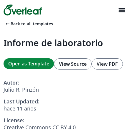
menu
arrow_left_alt
Back to all templates
Informe de laboratorio
Open as Template
View Source
View PDF
Autor:
Julio R. Pinzón
Last Updated:
hace 11 años
License:
Creative Commons CC BY 4.0