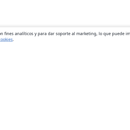
n fines analíticos y para dar soporte al marketing, lo que puede i
cookies
.
Quiénes somos
About us
Empleo
Blog