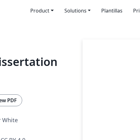
Product
Solutions
Plantillas
Pr
issertation
ew PDF
r White
CC BY 4.0