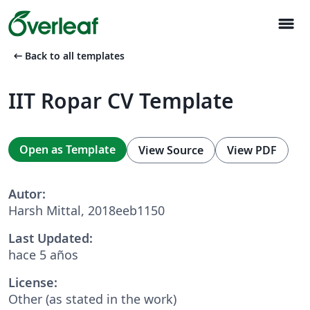
menu
arrow_left_alt
Back to all templates
IIT Ropar CV Template
Open as Template
View Source
View PDF
Autor:
Harsh Mittal, 2018eeb1150
Last Updated:
hace 5 años
License:
Other (as stated in the work)