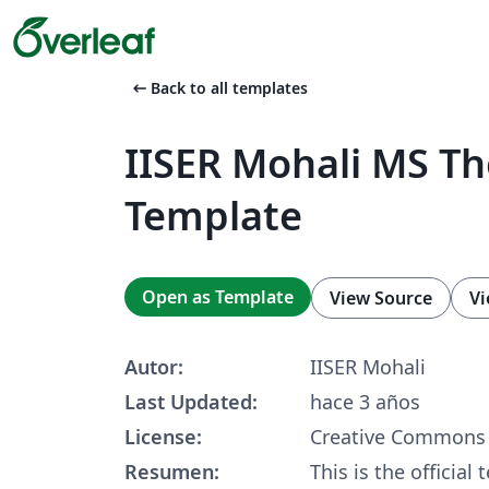
arrow_left_alt
Back to all templates
IISER Mohali MS Th
Template
Open as Template
View Source
Vi
Autor:
IISER Mohali
Last Updated:
hace 3 años
License:
Creative Commons 
Resumen:
This is the official