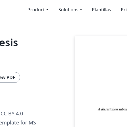
Product
Solutions
Plantillas
Pr
esis
ew PDF
CC BY 4.0
 template for MS