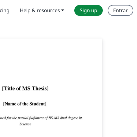
icing
Help & resources
Sign up
Entrar