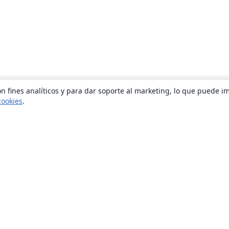
n fines analíticos y para dar soporte al marketing, lo que puede i
cookies
.
Quiénes somos
About us
Empleo