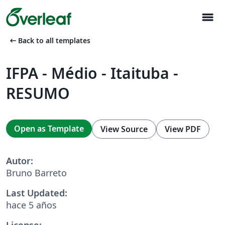
menu
arrow_left_alt
Back to all templates
IFPA - Médio - Itaituba -
RESUMO
Open as Template
View Source
View PDF
Autor:
Bruno Barreto
Last Updated:
hace 5 años
License: