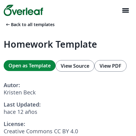
menu
arrow_left_alt
Back to all templates
Homework Template
Open as Template
View Source
View PDF
Autor:
Kristen Beck
Last Updated:
hace 12 años
License:
Creative Commons CC BY 4.0