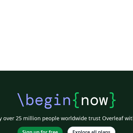
\begin
{
now
}
 over 25 million people worldwide trust Overleaf wit
Sign up for free
Explore all plans