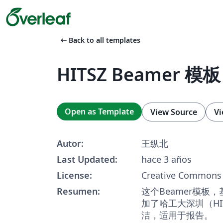
arrow_left_alt
Back to all templates
HITSZ Beamer 模板
Open as Template
View Source
Vi
Autor:
王纵北
Last Updated:
hace 3 años
License:
Creative Commons 
Resumen:
这个Beamer模板，
加了哈工大深圳（HI
洁，适用于报告。