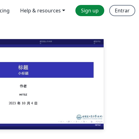
icing
Help & resources
Sign up
Entrar