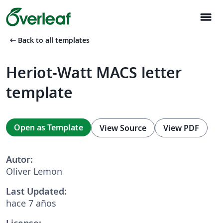
menu
arrow_left_alt
Back to all templates
Heriot-Watt MACS letter
template
Open as Template
View Source
View PDF
Autor:
Oliver Lemon
Last Updated:
hace 7 años
License: