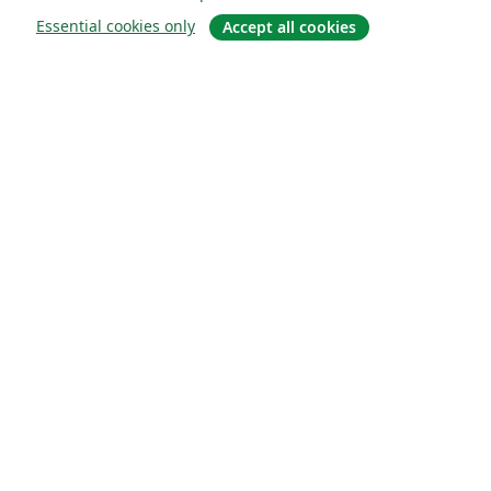
Essential cookies only
Accept all cookies
Quiénes somos
About us
Empleo
Blog
Solutions
For business
For universities