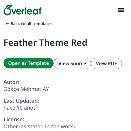
menu
arrow_left_alt
Back to all templates
Feather Theme Red
Open as Template
View Source
View PDF
Autor:
Gökçe Mehmet AY
Last Updated:
hace 10 años
License:
Other (as stated in the work)