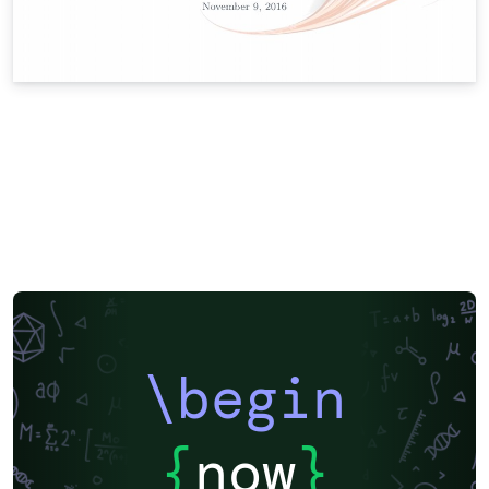
\begin
{
now
}