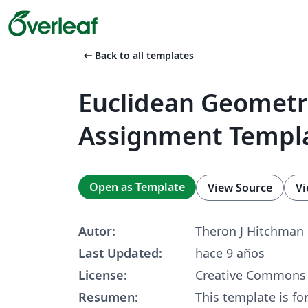
arrow_left_alt
Back to all templates
Euclidean Geometr
Assignment Templ
Open as Template
View Source
Vi
Autor:
Theron J Hitchman
Last Updated:
hace 9 años
License:
Creative Commons 
Resumen:
This template is for