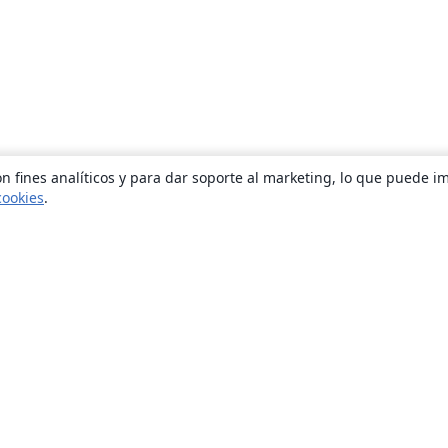
n fines analíticos y para dar soporte al marketing, lo que puede i
cookies
.
Quiénes somos
About us
Empleo