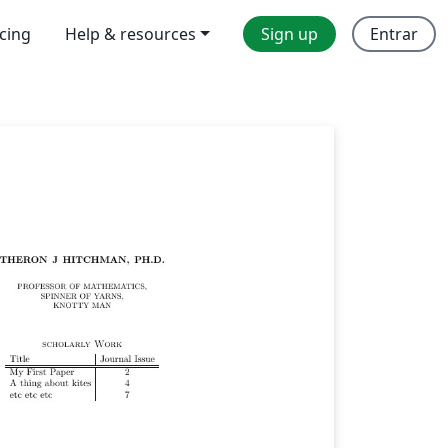
icing
Help & resources
Sign up
Entrar