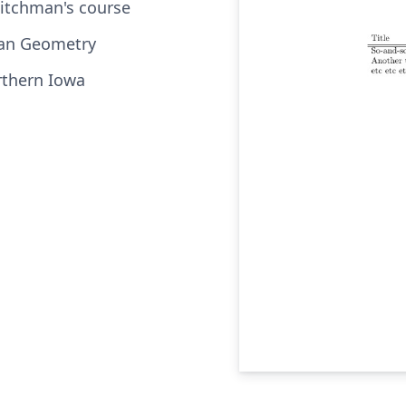
itchman's course
ean Geometry
rthern Iowa