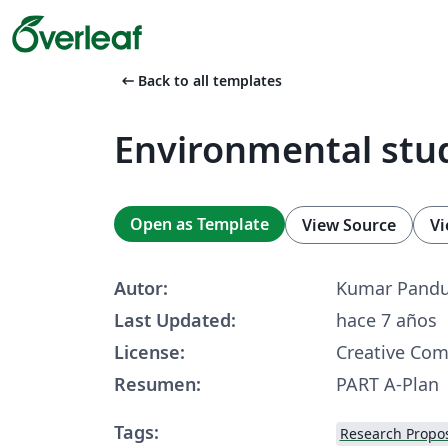
arrow_left_alt
Back to all templates
Environmental stu
Open as Template
View Source
Vi
Autor:
Kumar Pandu
Last Updated:
hace 7 años
License:
Creative Co
Resumen:
PART A-Plan
Tags:
Research Propo