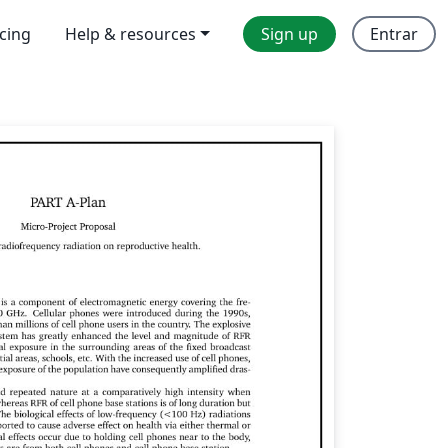
icing
Help & resources
Sign up
Entrar