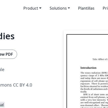
Product
Solutions
Plantillas
Pr
dies
ew PDF
le
mmons CC BY 4.0
sal