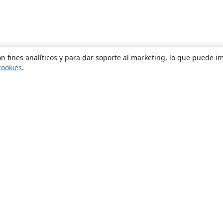
n fines analíticos y para dar soporte al marketing, lo que puede i
cookies
.
Quiénes somos
About us
Empleo
Blog