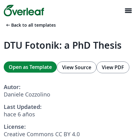
menu
arrow_left_alt
Back to all templates
DTU Fotonik: a PhD Thesis
Open as Template
View Source
View PDF
Autor:
Daniele Cozzolino
Last Updated:
hace 6 años
License:
Creative Commons CC BY 4.0