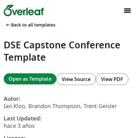
menu
arrow_left_alt
Back to all templates
DSE Capstone Conference
Template
Open as Template
View Source
View PDF
Autor:
Ian Kloo, Brandon Thompson, Trent Geisler
Last Updated:
hace 3 años
License: