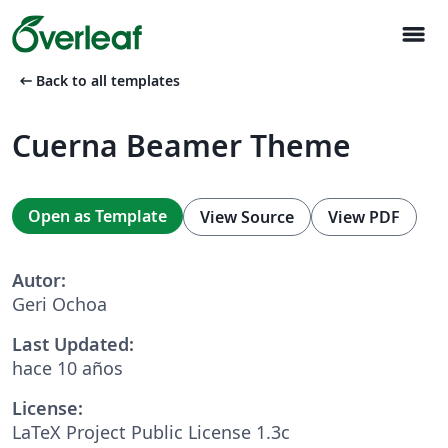
menu
arrow_left_alt
Back to all templates
Cuerna Beamer Theme
Open as Template
View Source
View PDF
Autor:
Geri Ochoa
Last Updated:
hace 10 años
License:
LaTeX Project Public License 1.3c