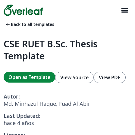
menu
arrow_left_alt
Back to all templates
CSE RUET B.Sc. Thesis
Template
Open as Template
View Source
View PDF
Autor:
Md. Minhazul Haque, Fuad Al Abir
Last Updated:
hace 4 años
License: