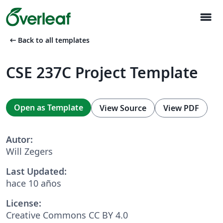
menu
arrow_left_alt
Back to all templates
CSE 237C Project Template
Open as Template
View Source
View PDF
Autor:
Will Zegers
Last Updated:
hace 10 años
License:
Creative Commons CC BY 4.0