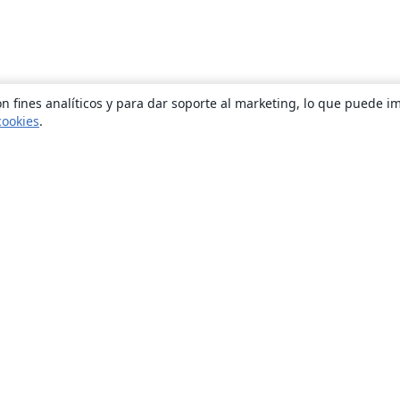
n fines analíticos y para dar soporte al marketing, lo que puede i
cookies
.
Quiénes somos
About us
Empleo
Blog