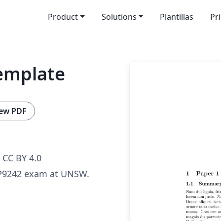
Product
Solutions
Plantillas
Pr
emplate
ew PDF
CC BY 4.0
P9242 exam at UNSW.