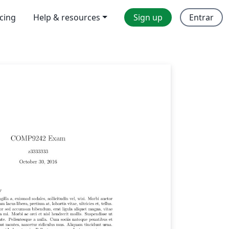
icing
Help & resources
Sign up
Entrar