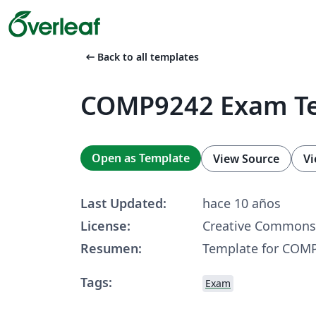
arrow_left_alt
Back to all templates
COMP9242 Exam T
Open as Template
View Source
Vi
Last Updated:
hace 10 años
License:
Creative Commons 
Resumen:
Template for COM
Tags:
Exam