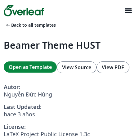
menu
arrow_left_alt
Back to all templates
Beamer Theme HUST
Open as Template
View Source
View PDF
Autor:
Nguyễn Đức Hùng
Last Updated:
hace 3 años
License:
LaTeX Project Public License 1.3c