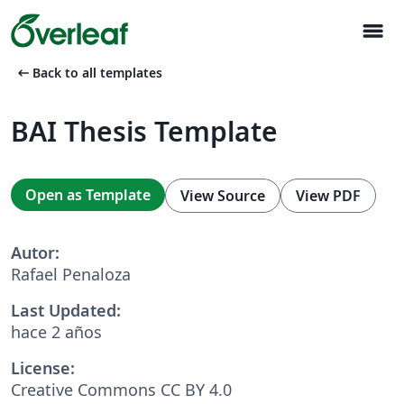
menu
arrow_left_alt
Back to all templates
BAI Thesis Template
Open as Template
View Source
View PDF
Autor:
Rafael Penaloza
Last Updated:
hace 2 años
License:
Creative Commons CC BY 4.0