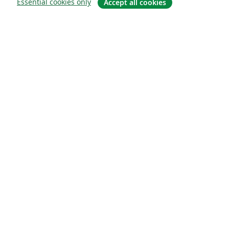
Essential cookies only
Accept all cookies
Quiénes somos
About us
Empleo
Blog
Solutions
For business
For universities
For government