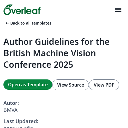
menu
arrow_left_alt
Back to all templates
Author Guidelines for the
British Machine Vision
Conference 2025
Open as Template
View Source
View PDF
Autor:
BMVA
Last Updated:
hace un año