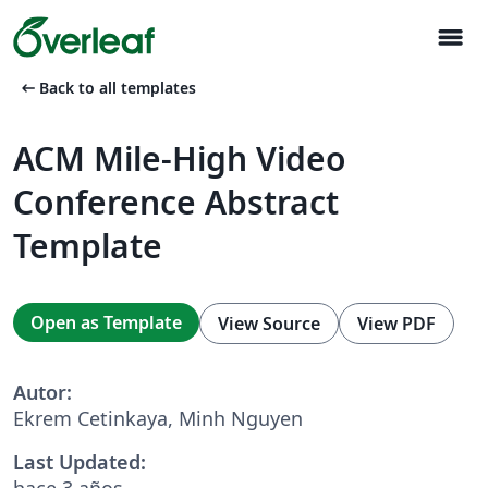
menu
arrow_left_alt
Back to all templates
ACM Mile-High Video
Conference Abstract
Template
Open as Template
View Source
View PDF
Autor:
Ekrem Cetinkaya, Minh Nguyen
Last Updated:
hace 3 años