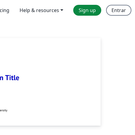
icing
Help & resources
Sign up
Entrar