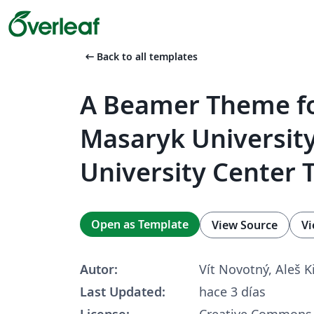
arrow_left_alt
Back to all templates
A Beamer Theme fo
Masaryk Universit
University Center T
Open as Template
View Source
Vi
Autor:
Vít Novotný, Aleš 
Last Updated:
hace 3 días
License:
Creative Commons 