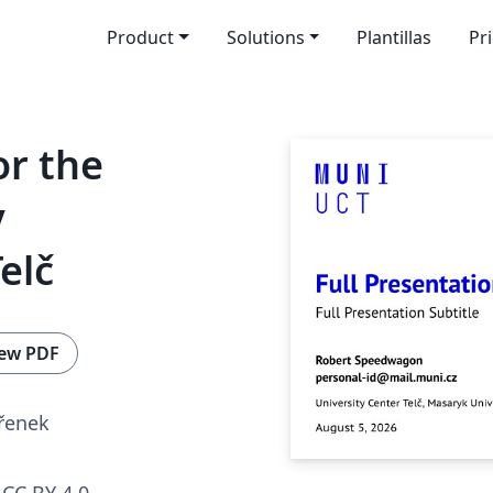
Product
Solutions
Plantillas
Pr
r the
y
elč
ew PDF
Křenek
CC BY 4.0