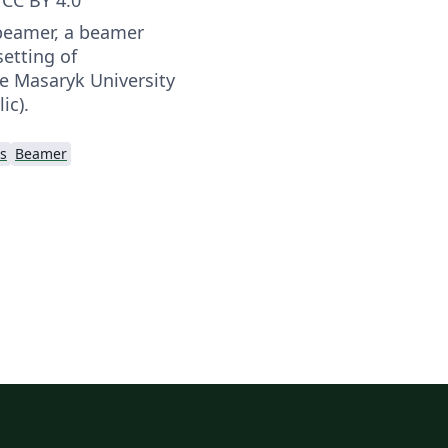
beamer, a beamer
etting of
he Masaryk University
ic).
s
Beamer